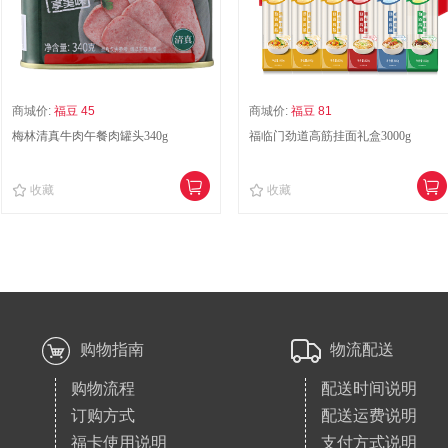
商城价:
福豆 45
商城价:
福豆 81
梅林清真牛肉午餐肉罐头340g
福临门劲道高筋挂面礼盒3000g
收藏
收藏
购物指南
物流配送
购物流程
配送时间说明
订购方式
配送运费说明
福卡使用说明
支付方式说明