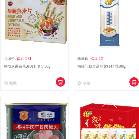
商城价:
福豆 171
商城价:
福豆 12
可益康果蔬燕麦片礼盒1400g
福临门劲道高筋龙须挂面500g
收藏
收藏