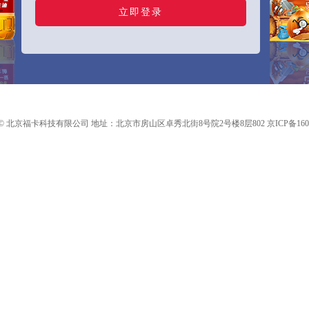
 北京福卡科技有限公司 地址：北京市房山区卓秀北街8号院2号楼8层802 京ICP备16026