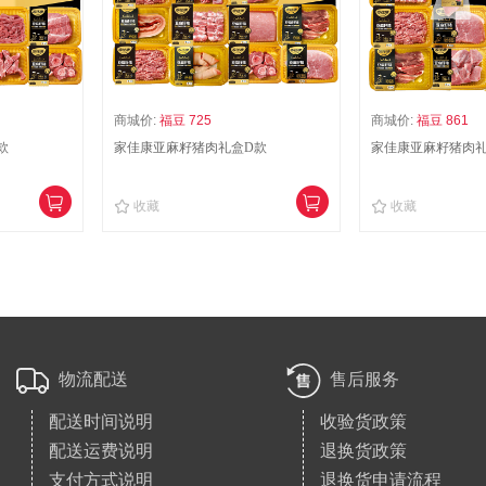
商城价:
福豆 725
商城价:
福豆 861
款
家佳康亚麻籽猪肉礼盒D款
家佳康亚麻籽猪肉礼
收藏
收藏
物流配送
售后服务
配送时间说明
收验货政策
配送运费说明
退换货政策
支付方式说明
退换货申请流程