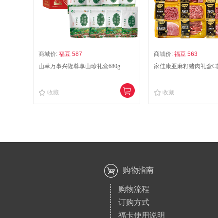
商城价:
福豆 587
商城价:
福豆 563
山萃万事兴隆尊享山珍礼盒680g
家佳康亚麻籽猪肉礼盒C
收藏
收藏
购物指南
购物流程
订购方式
福卡使用说明