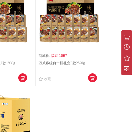
商城价:
福豆 1097
款1980g
万威客经典牛排礼盒F款2520g
收藏