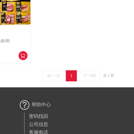
盒E款
上一页
1
下一页
共 1 页
帮助中心
密码找回
公司信息
客服电话